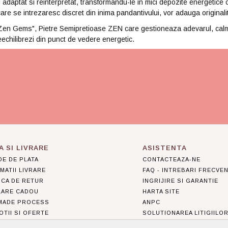
u adaptat si reinterpretat, transformandu-le in mici depozite energetice 
are se intrezaresc discret din inima pandantivului, vor adauga originalit
"Zen Gems", Pietre Semipretioase ZEN care gestioneaza adevarul, calmul 
 reechilibrezi din punct de vedere energetic.
A SI LIVRARE
ASISTENTA
E DE PLATA
CONTACTEAZA-NE
MATII LIVRARE
FAQ - INTREBARI FRECVE
ICA DE RETUR
INGRIJIRE SI GARANTIE
LARE CADOU
HARTA SITE
MADE PROCESS
ANPC
TII SI OFERTE
SOLUTIONAREA LITIGIILO