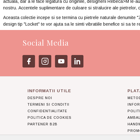
actuala, dar a le face legatura cu originile, designerii Rebeca>M le-a
nostru. Accentele suplimentare de culoare si stralucire ale pietrelor, c
Aceasta colectie incepe si se termina cu pietrele naturale denumite 
design tip "Locket" te vor ajuta sa le simti vibratiile benefice si sa te
Social Media
INFORMATII UTILE
PLAT
DESPRE NOI
METOD
TERMENI SI CONDITII
INFOR
CONFIDENTIALITATE
POLIT
POLITICA DE COOKIES
AMBA
PARTENER B2B
HAND
PROMO