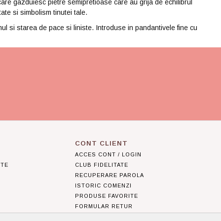
care gazduiesc pietre semipretioase care au grija de echilibrul
ate si simbolism tinutei tale.
si starea de pace si liniste. Introduse in pandantivele fine cu
CONT CLIENT
ACCES CONT / LOGIN
NTE
CLUB FIDELITATE
RECUPERARE PAROLA
ISTORIC COMENZI
PRODUSE FAVORITE
R
FORMULAR RETUR