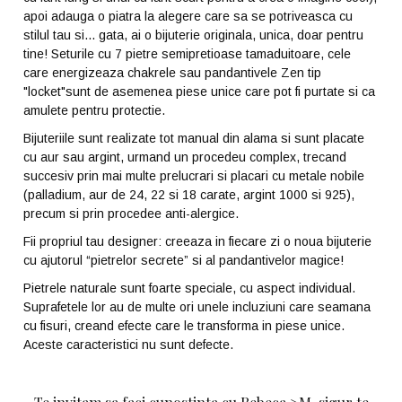
apoi adauga o piatra la alegere care sa se potriveasca cu
stilul tau si... gata, ai o bijuterie originala, unica, doar pentru
tine! Seturile cu 7 pietre semipretioase tamaduitoare, cele
care energizeaza chakrele sau pandantivele Zen tip
"locket"sunt de asemenea piese unice care pot fi purtate si ca
amulete pentru protectie.
Bijuteriile sunt realizate tot manual din alama si sunt placate
cu aur sau argint, urmand un procedeu complex, trecand
succesiv prin mai multe prelucrari si placari cu metale nobile
(palladium, aur de 24, 22 si 18 carate, argint 1000 si 925),
precum si prin procedee anti-alergice.
Fii propriul tau designer: creeaza in fiecare zi o noua bijuterie
cu ajutorul “pietrelor secrete” si al pandantivelor magice!
Pietrele naturale sunt foarte speciale, cu aspect individual.
Suprafetele lor au de multe ori unele incluziuni care seamana
cu fisuri, creand efecte care le transforma in piese unice.
Aceste caracteristici nu sunt defecte.