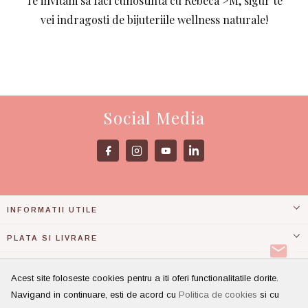
Te invitam sa faci cunostinta cu Rebeca >M, sigur te
vei indragosti de bijuteriile wellness naturale!
Social Media
INFORMATII UTILE
PLATA SI LIVRARE
ASISTENTA
Acest site foloseste cookies pentru a iti oferi functionalitatile dorite.
Navigand in continuare, esti de acord cu
Politica de cookies
si cu
CONT CLIENT