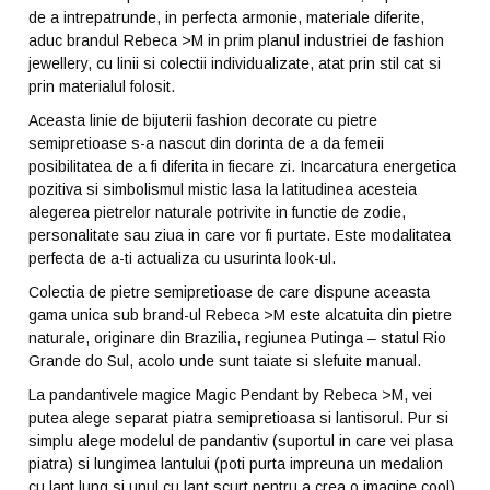
de a intrepatrunde, in perfecta armonie, materiale diferite,
aduc brandul Rebeca >M in prim planul industriei de fashion
jewellery, cu linii si colectii individualizate, atat prin stil cat si
prin materialul folosit.
Aceasta linie de bijuterii fashion decorate cu pietre
semipretioase s-a nascut din dorinta de a da femeii
posibilitatea de a fi diferita in fiecare zi. Incarcatura energetica
pozitiva si simbolismul mistic lasa la latitudinea acesteia
alegerea pietrelor naturale potrivite in functie de zodie,
personalitate sau ziua in care vor fi purtate. Este modalitatea
perfecta de a-ti actualiza cu usurinta look-ul.
Colectia de pietre semipretioase de care dispune aceasta
gama unica sub brand-ul Rebeca >M este alcatuita din pietre
naturale, originare din Brazilia, regiunea Putinga – statul Rio
Grande do Sul, acolo unde sunt taiate si slefuite manual.
La pandantivele magice Magic Pendant by Rebeca >M, vei
putea alege separat piatra semipretioasa si lantisorul. Pur si
simplu alege modelul de pandantiv (suportul in care vei plasa
piatra) si lungimea lantului (poti purta impreuna un medalion
cu lant lung si unul cu lant scurt pentru a crea o imagine cool),