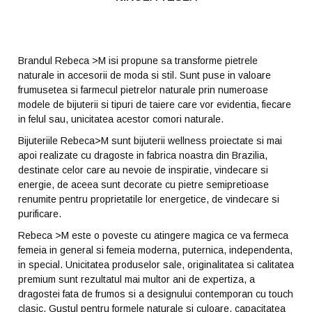
Brandul Rebeca >M isi propune sa transforme pietrele
naturale in accesorii de moda si stil. Sunt puse in valoare
frumusetea si farmecul pietrelor naturale prin numeroase
modele de bijuterii si tipuri de taiere care vor evidentia, fiecare
in felul sau, unicitatea acestor comori naturale.
Bijuteriile Rebeca>M sunt bijuterii wellness proiectate si mai
apoi realizate cu dragoste in fabrica noastra din Brazilia,
destinate celor care au nevoie de inspiratie, vindecare si
energie, de aceea sunt decorate cu pietre semipretioase
renumite pentru proprietatile lor energetice, de vindecare si
purificare.
Rebeca >M este o poveste cu atingere magica ce va fermeca
femeia in general si femeia moderna, puternica, independenta,
in special. Unicitatea produselor sale, originalitatea si calitatea
premium sunt rezultatul mai multor ani de expertiza, a
dragostei fata de frumos si a designului contemporan cu touch
clasic. Gustul pentru formele naturale si culoare, capacitatea