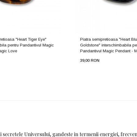
retioasa "Heart Tiger Eye"
Piatra semipretioasa "Heart Bl
bila pentru Pandantivul Magic
Goldstone" interschimbabila pe
agic Love
Pandantivul Magic Pendant - 
39,00 RON
li secretele Universului, gandeste in termenii energiei, frecvente