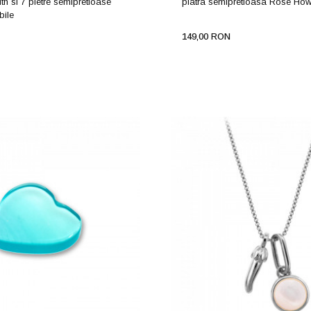
th si 7 pietre semipretioase
piatra semipretioasa Rose Howl
bile
149,00 RON