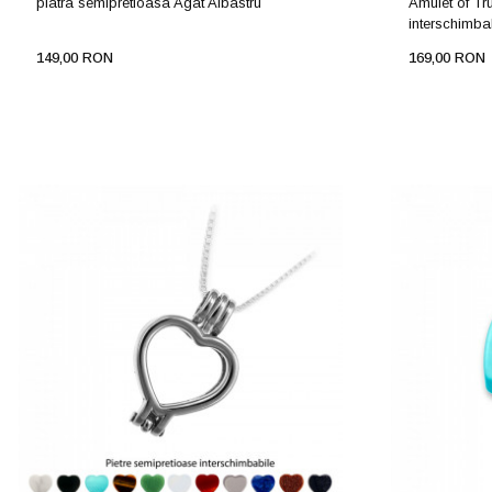
piatra semipretioasa Agat Albastru
Amulet of Tru
interschimba
149,00 RON
169,00 RON