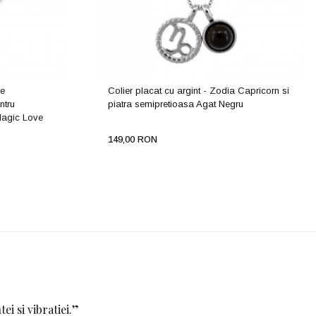
ue
Colier placat cu argint - Zodia Capricorn si
ntru
piatra semipretioasa Agat Negru
Magic Love
149,00 RON
i si vibratiei.
”