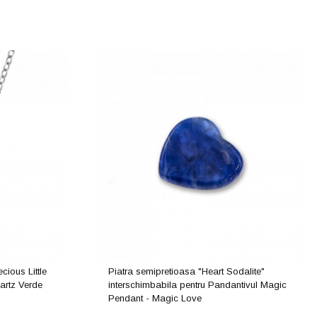
cious Little
Piatra semipretioasa "Heart Sodalite"
artz Verde
interschimbabila pentru Pandantivul Magic
Pendant - Magic Love