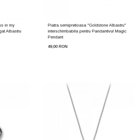
ess in my
Piatra semipretioasa "Goldstone Albastru"
gat Albastru
interschimbabila pentru Pandantivul Magic
Pendant
49,00 RON