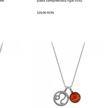
ite
piatra semipretioasa Agat Rosu
139,00 RON