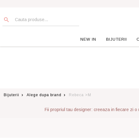
NEW IN
BIJUTERII
Bijuterii
Alege dupa brand
Rebeca >M
Fii propriul tau designer: creeaza in fiecare zi o