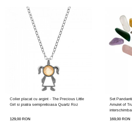
Colier placat cu argint - The Precious Little
Set Pandanti
Girl si piatra semipretioasa Quartz Roz
Amulet of Tru
interschimba
129,00 RON
169,00 RON