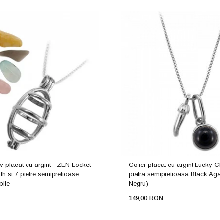
v placat cu argint - ZEN Locket
Colier placat cu argint Lucky Ch
th si 7 pietre semipretioase
piatra semipretioasa Black Aga
bile
Negru)
149,00 RON