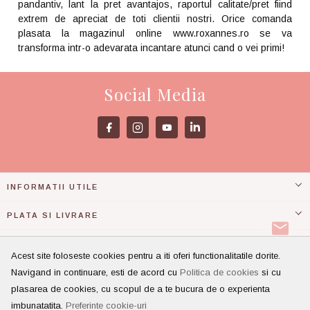
pandantiv, lant la pret avantajos, raportul calitate/pret fiind
extrem de apreciat de toti clientii nostri. Orice comanda
plasata la magazinul online www.roxannes.ro se va
transforma intr-o adevarata incantare atunci cand o vei primi!
Social Media
INFORMATII UTILE
PLATA SI LIVRARE
ASISTENTA
Acest site foloseste cookies pentru a iti oferi functionalitatile dorite.
Navigand in continuare, esti de acord cu
Politica de cookies
si cu
CONT CLIENT
plasarea de cookies, cu scopul de a te bucura de o experienta
imbunatatita.
Preferinte cookie-uri