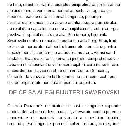
de bine, direct din natura, pietrele semipretioase, prelucrate si
slefuite manual, vor imbina perfect aspectul vintage cu cel
modern. Toate aceste combinatii originale, pe langa
stralucirea lor unica ce va atrage atentia asupra purtatorului,
au rolul de a capta lumina si de a amplifica si distribui energia
pozitiva in spatiul in care se afla. Prin urmare, bijuteriile
Swarovski sunt un remediu important in arta Feng-Shui, fiind
extrem de apreciate atat pentru frumusetea lor, cat si pentru
efectele benefice pe care le au asupra noastra. Atunci cand
cristalele Swarovski se combina cu pietrele semipretioase vor
avea un efect facinant si vor decora bijuterii care nu se inscriu
in coordonate clasice si retete omniprezente. De aceea,
bijuteriile de vanzare de la Roxanne's sunt reconoscute prin
titlu de originalitate absoluta in peisajul autohton.
DE CE SA ALEGI BIJUTERII SWAROVSKI
Colectia Roxanne's de bijuterii cu cristale originale cuprinde
modele deosebite cu design unicat, adevarate comori puternic
amprentate de maiestria artizanala a maestrilor bijutieri,
reunind piese originale precum: colier, bratara, cercei, inel,