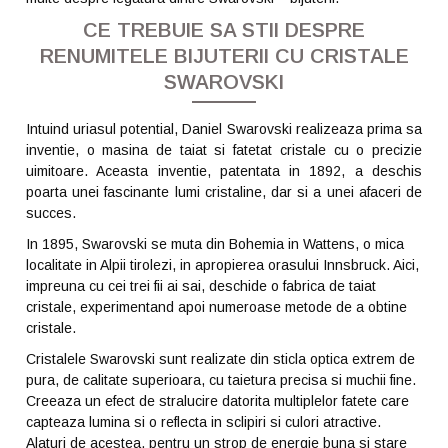
CE TREBUIE SA STII DESPRE
RENUMITELE BIJUTERII CU CRISTALE
SWAROVSKI
Intuind uriasul potential, Daniel Swarovski realizeaza prima sa
inventie, o masina de taiat si fatetat cristale cu o precizie
uimitoare. Aceasta inventie, patentata in 1892, a deschis
poarta unei fascinante lumi cristaline, dar si a unei afaceri de
succes.
In 1895, Swarovski se muta din Bohemia in Wattens, o mica
localitate in Alpii tirolezi, in apropierea orasului Innsbruck. Aici,
impreuna cu cei trei fii ai sai, deschide o fabrica de taiat
cristale, experimentand apoi numeroase metode de a obtine
cristale.
Cristalele Swarovski sunt realizate din sticla optica extrem de
pura, de calitate superioara, cu taietura precisa si muchii fine.
Creeaza un efect de stralucire datorita multiplelor fatete care
capteaza lumina si o reflecta in sclipiri si culori atractive.
Alaturi de acestea, pentru un strop de energie buna si stare