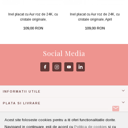
Inel placat cu Aur roz de 24K, cu
Inel placat cu Aur roz de 24K, cu
cristale originale,
cristale originale, April
109,00 RON
109,00 RON
Social Media
INFORMATII UTILE
PLATA SI LIVRARE
ASISTENTA
Acest site foloseste cookies pentru a iti oferi functionalitatile dorite.
Navigand in continuare, esti de acord cu
Politica de cookies
si cu
CONT CLIENT