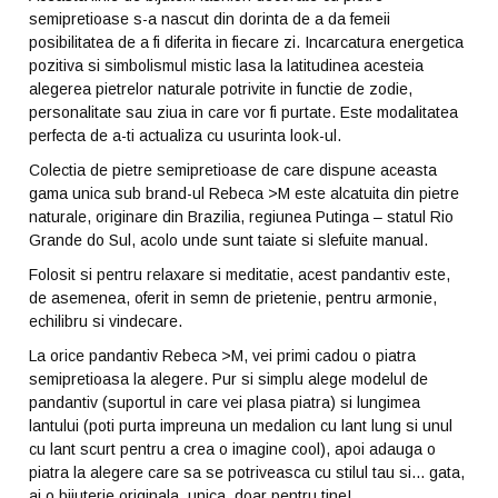
semipretioase s-a nascut din dorinta de a da femeii
posibilitatea de a fi diferita in fiecare zi. Incarcatura energetica
pozitiva si simbolismul mistic lasa la latitudinea acesteia
alegerea pietrelor naturale potrivite in functie de zodie,
personalitate sau ziua in care vor fi purtate. Este modalitatea
perfecta de a-ti actualiza cu usurinta look-ul.
Colectia de pietre semipretioase de care dispune aceasta
gama unica sub brand-ul Rebeca >M este alcatuita din pietre
naturale, originare din Brazilia, regiunea Putinga – statul Rio
Grande do Sul, acolo unde sunt taiate si slefuite manual.
Folosit si pentru relaxare si meditatie, acest pandantiv este,
de asemenea, oferit in semn de prietenie, pentru armonie,
echilibru si vindecare.
La orice pandantiv Rebeca >M, vei primi cadou o piatra
semipretioasa la alegere. Pur si simplu alege modelul de
pandantiv (suportul in care vei plasa piatra) si lungimea
lantului (poti purta impreuna un medalion cu lant lung si unul
cu lant scurt pentru a crea o imagine cool), apoi adauga o
piatra la alegere care sa se potriveasca cu stilul tau si... gata,
ai o bijuterie originala, unica, doar pentru tine!