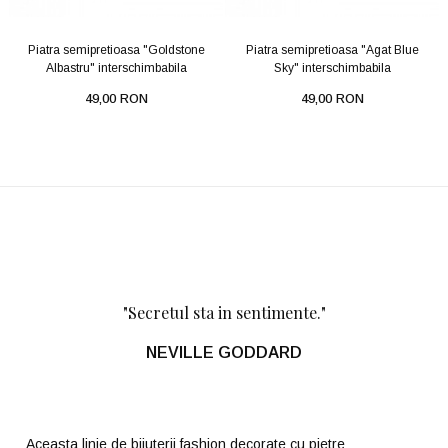
Piatra semipretioasa "Goldstone
Piatra semipretioasa "Agat Blue
Albastru" interschimbabila
Sky" interschimbabila
49,00 RON
49,00 RON
"Secretul sta in sentimente."
NEVILLE GODDARD
Aceasta linie de bijuterii fashion decorate cu pietre