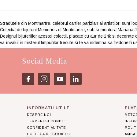
Stradutele din Montmartre, celebrul cartier parizian al artistilor, sunt lo
Colectia de bijuterii Memories of Montmartre, sub semnatura Mariana Jewe
Designul bijuteriilor acestei colectii, placate cu aur de 24k si decorate d
va învalui in misterul timpurilor trecute si te va indemna sa fredonezi 
Social Media
INFORMATII UTILE
PLAT
DESPRE NOI
METOD
TERMENI SI CONDITII
INFOR
CONFIDENTIALITATE
POLIT
POLITICA DE COOKIES
AMBA