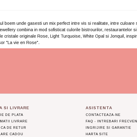
cul boem unde gasesti un mix perfect intre vis si realitate, intre culoare s
llery combina in mod sofisticat culorile bistrourilor, restaurantelor si 
e cristale originale Rose, Light Turquoise, White Opal si Jonquil, inspirat
usor "La vie en Rose".
A SI LIVRARE
ASISTENTA
E DE PLATA
CONTACTEAZA-NE
MATII LIVRARE
FAQ - INTREBARI FRECVE
ICA DE RETUR
INGRIJIRE SI GARANTIE
LARE CADOU
HARTA SITE