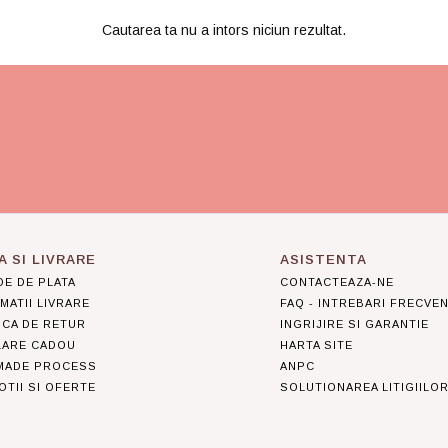
Cautarea ta nu a intors niciun rezultat.
A SI LIVRARE
ASISTENTA
E DE PLATA
CONTACTEAZA-NE
MATII LIVRARE
FAQ - INTREBARI FRECVE
ICA DE RETUR
INGRIJIRE SI GARANTIE
LARE CADOU
HARTA SITE
MADE PROCESS
ANPC
TII SI OFERTE
SOLUTIONAREA LITIGIILO