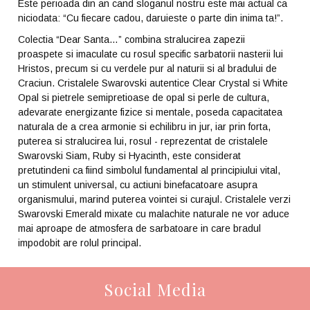
Este perioada din an cand sloganul nostru este mai actual ca
niciodata: “Cu fiecare cadou, daruieste o parte din inima ta!”.
Colectia “Dear Santa…” combina stralucirea zapezii
proaspete si imaculate cu rosul specific sarbatorii nasterii lui
Hristos, precum si cu verdele pur al naturii si al bradului de
Craciun. Cristalele Swarovski autentice Clear Crystal si White
Opal si pietrele semipretioase de opal si perle de cultura,
adevarate energizante fizice si mentale, poseda capacitatea
naturala de a crea armonie si echilibru in jur, iar prin forta,
puterea si stralucirea lui, rosul - reprezentat de cristalele
Swarovski Siam, Ruby si Hyacinth, este considerat
pretutindeni ca fiind simbolul fundamental al principiului vital,
un stimulent universal, cu actiuni binefacatoare asupra
organismului, marind puterea vointei si curajul. Cristalele verzi
Swarovski Emerald mixate cu malachite naturale ne vor aduce
mai aproape de atmosfera de sarbatoare in care bradul
impodobit are rolul principal.
Social Media