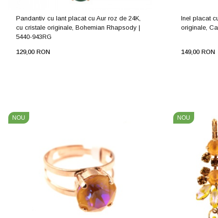
Pandantiv cu lant placat cu Aur roz de 24K,
Inel placat c
cu cristale originale, Bohemian Rhapsody |
originale, C
5440-943RG
129,00 RON
149,00 RON
NOU
NOU