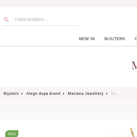
NEW IN
BIJUTERII
M
Bijuterii
Alege dupa brand
Mariana Jewellery
Da
NOU