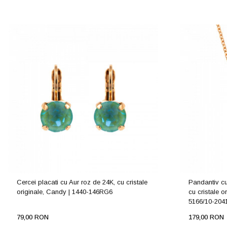
Cercei placati cu Aur roz de 24K, cu cristale
Pandantiv cu
originale, Candy | 1440-146RG6
cu cristale 
5166/10-20
79,00 RON
179,00 RON