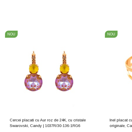
NOU
NOU
Cercei placati cu Aur roz de 24K, cu cristale
Inel placat c
Swarovski, Candy | 1037R/30-136-1RG6
originale, C