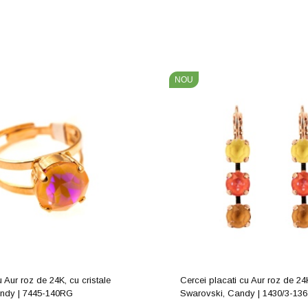
NOU
u Aur roz de 24K, cu cristale
Cercei placati cu Aur roz de 24K
andy | 7445-140RG
Swarovski, Candy | 1430/3-13