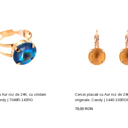
u Aur roz de 24K, cu cristale
Cercei placati cu Aur roz de 24K
andy | 7048R-143RG
originale, Candy | 1440-136RG
79,00 RON