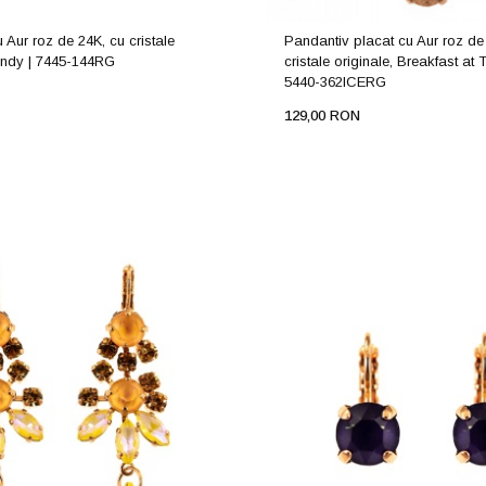
u Aur roz de 24K, cu cristale
Pandantiv placat cu Aur roz de
andy | 7445-144RG
cristale originale, Breakfast at T
5440-362ICERG
129,00 RON