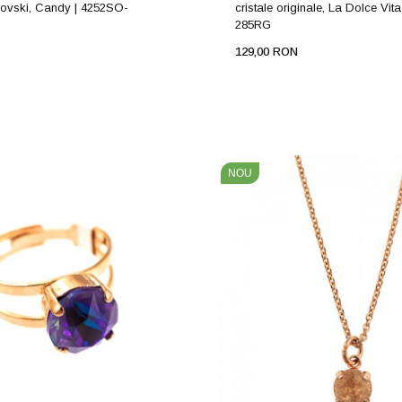
rovski, Candy | 4252SO-
cristale originale, La Dolce Vita
285RG
129,00 RON
NOU