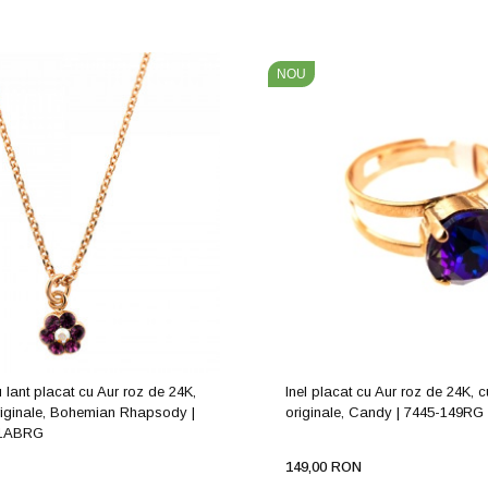
NOU
 lant placat cu Aur roz de 24K,
Inel placat cu Aur roz de 24K, c
originale, Bohemian Rhapsody |
originale, Candy | 7445-149RG
41ABRG
149,00 RON