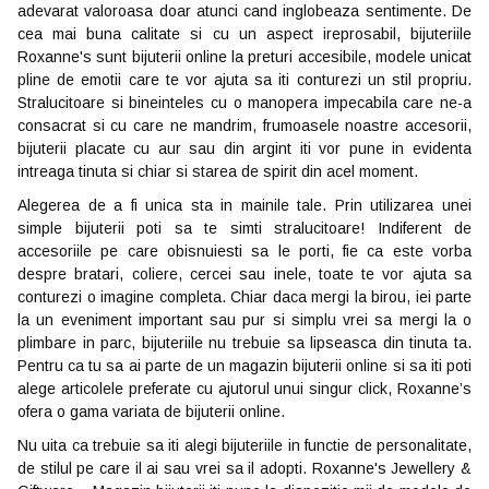
adevarat valoroasa doar atunci cand inglobeaza sentimente. De
cea mai buna calitate si cu un aspect ireprosabil, bijuteriile
Roxanne's sunt bijuterii online la preturi accesibile, modele unicat
pline de emotii care te vor ajuta sa iti conturezi un stil propriu.
Stralucitoare si bineinteles cu o manopera impecabila care ne-a
consacrat si cu care ne mandrim, frumoasele noastre accesorii,
bijuterii placate cu aur sau din argint iti vor pune in evidenta
intreaga tinuta si chiar si starea de spirit din acel moment.
Alegerea de a fi unica sta in mainile tale. Prin utilizarea unei
simple bijuterii poti sa te simti stralucitoare! Indiferent de
accesoriile pe care obisnuiesti sa le porti, fie ca este vorba
despre bratari, coliere, cercei sau inele, toate te vor ajuta sa
conturezi o imagine completa. Chiar daca mergi la birou, iei parte
la un eveniment important sau pur si simplu vrei sa mergi la o
plimbare in parc, bijuteriile nu trebuie sa lipseasca din tinuta ta.
Pentru ca tu sa ai parte de un magazin bijuterii online si sa iti poti
alege articolele preferate cu ajutorul unui singur click, Roxanne’s
ofera o gama variata de bijuterii online.
Nu uita ca trebuie sa iti alegi bijuteriile in functie de personalitate,
de stilul pe care il ai sau vrei sa il adopti. Roxanne's Jewellery &