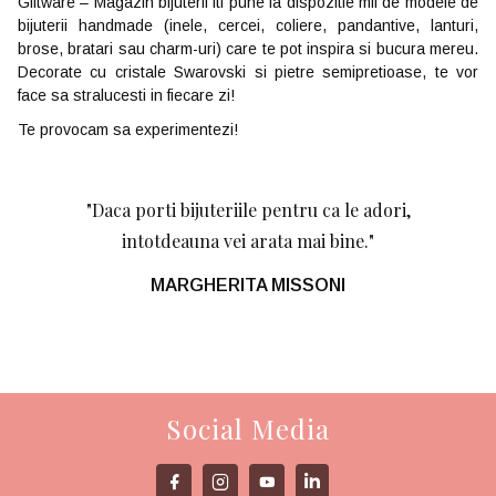
Giftware – Magazin bijuterii iti pune la dispozitie mii de modele de
bijuterii handmade (inele, cercei, coliere, pandantive, lanturi,
brose, bratari sau charm-uri) care te pot inspira si bucura mereu.
Decorate cu cristale Swarovski si pietre semipretioase, te vor
face sa stralucesti in fiecare zi!
Te provocam sa experimentezi!
"Daca porti bijuteriile pentru ca le adori,
intotdeauna vei arata mai bine."
MARGHERITA MISSONI
Social Media